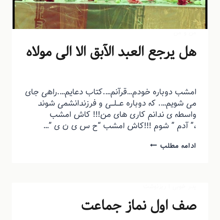
من و من
هل یرجع العبد الآبق الا الی مولاه
توسط
منذرون
تیر ۶, ۱۳۹۵
امشب دوباره خودم…قرآنم….کتاب دعایم….راهی جای
می شویم…. که دوباره عـــلـــی و فرزندانشمی شوند
واسطه ی ندانم کاری های من!!! کاش امشب
،” آدم ” شوم !!!کاش امشب “ح س ی ن ی ”…
ادامه مطلب
پدر خوبی
|
ریزنوشت
صف اول نماز جماعت