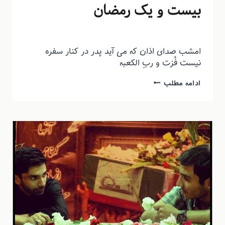
بیست و یک رمضان
توسط
منذرون
تیر ۶, ۱۳۹۵
امشب صدای اذان که می آید پدر در کنار سفره
نیست فُزت و ربِ الکعبه
ادامه مطلب