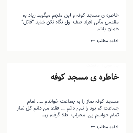
توسط
منذرون
تیر ۶, ۱۳۹۵
خاطره ی مسجد کوفه و ابن ملجم میگوید زیاد به
مقدس مآبی افراد صف اول نگاه نکن شاید “قاتل”
همان باشد
ادامه مطلب
پدر خوبی
|
ریزنوشت
خاطره ی مسجد کوفه
توسط
منذرون
تیر ۶, ۱۳۹۵
مسجد کوفه نماز را به جماعت خواندم ….. امام
جماعت که بود را نمی دانم …. فقط می دانم کل نماز
تمام حواسم پی ِ محراب ِ طلا گرفته ی…
ادامه مطلب