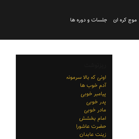
موج کره ای
جلسات و دوره ها
ریزنوشت
اونی که بالا سرمونه
آدم خوب ها
پیامبر خوبی
پدر خوبی
مادر خوبی
امام بخشش
حضرت عاشورا
زینت عابدان