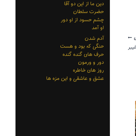
دین ما از این دو آقا
حضرت سلطان
چشم حسود از او دور
او آمد
آدم شدن
حنگی که بود و هست
یبر
حرف های گنده گنده
دور و ورمون
روز های خاطره
عشق و عاشقی و این مزه ها
اعتیاد به آدم
خواری
توسط
منذرون
مرداد ۲۲, ۱۳۹۳