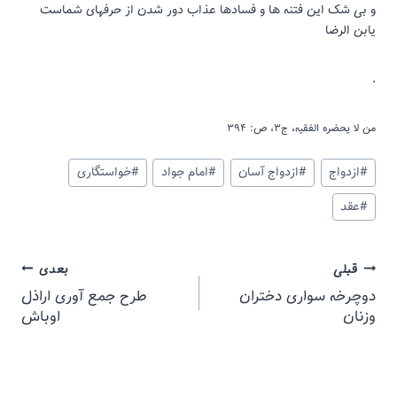
و بی شک این فتنه ها و فسادها عذاب دور شدن از حرفهای شماست
یابن الرضا
.
من لا یحضره الفقیه، ج‏۳، ص: ۳۹۴
#
ازدواج
#
ازدواج آسان
#
امام جواد
#
خواستگاری
#
عقد
قبلی
بعدی
دوچرخه سواری دختران
طرح جمع آوری اراذل
وزنان
اوباش