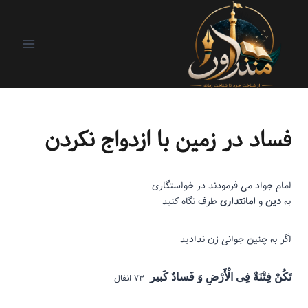
باب دل دختر و پسر
|
پسر سلطان
|
ریزنوشت
فساد در زمین با ازدواج نکردن
امام جواد می فرمودند در خواستگاری
به
دین
و
امانت
داری
طرف نگاه کنید
اگر به چنین جوانی زن ندادید
تَکُنْ فِتْنَةٌ فِی الْأَرْضِ وَ فَسادٌ کَبیر
۷۳ انفال