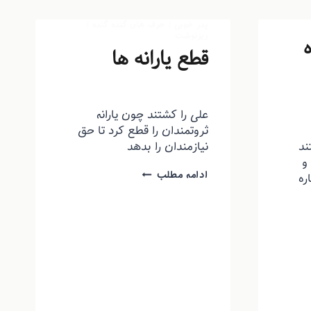
پدر خوبی
|
حرف های گنده گنده
|
ریزنوشت
ه
قطع یارانه ها
توسط
منذرون
آبان ۴, ۱۳۹۳
علی را کشتند چون یارانه
ثروتمندان را قطع کرد تا حق
ند
نیازمندان را بدهد
و
ادامه مطلب
ره