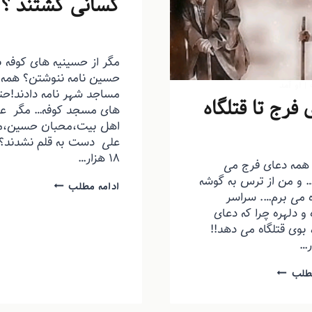
کسانی کشتند ؟
توسط
منذرون
اسفند ۲, ۱۳۹۳
مگر از حسینیه های کوفه ب
حسین نامه ننوشتن؟ همه
|
او آمد
مساجد شهر نامه دادند!حت
 فرج تا قتلگاه
های مسجد کوفه… مگر ع
اهل بیت،محبان حسین،م
ذرون
خرداد ۱۲, ۱۳۹۴
علی دست به قلم نشدند
۱۸ هزار…
مه دعای فرج می
… و من از ترس به گوشه
ادامه مطلب
ه می برم…. سراسر
و دلهره چرا که دعای
بوی قتلگاه می دهد!!
ر…
طلب