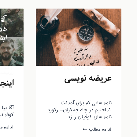
او آمد
|
حضرت عاشورا
|
ریزنوشت
او آمد
|
ح
ریزنوشت
عریضه نویسی
اینج
توسط
منذرون
بهمن ۱۲, ۱۳۹۳
توسط
من
نامه هایی که برای آمدنت
آقا بیا
انداختیم در چاه جمکران… رکورد
کوفه ن
نامه های کوفیان را زد…
ادامه م
ادامه مطلب