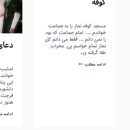
کوفه
توسط
منذرون
تیر ۶, ۱۳۹۵
مسجد کوفه نماز را به جماعت
خواندم ….. امام جماعت که بود
ریزنوشت
را نمی دانم …. فقط می دانم کل
دعای
نماز تمام حواسم پی ِ محراب ِ
طلا گرفته ی…
توسط
من
ادامه مطلب
امشب ه
خوانند
ایی پنا
دلشوره 
فرجت، 
هنوز د
ادامه م