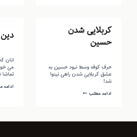
حضرت عاشورا
حرف های 
ریزنوشت
کربلایی شدن
دین 
حسین
توسط
من
توسط
منذرون
مهر ۲۰, ۱۳۹۳
انان ک
حرف کوفه وسط نبود حسین به
می خوا
عشق کربلایی شدن راهی نینوا
تماشا 
شد!
ادامه م
ادامه مطلب