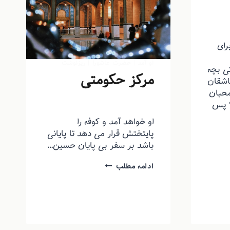
رای
او آمد
|
حضرت عاشورا
|
ریزنوشت
ی بچه
مرکز حکومتی
اشقان
حبان
توسط
منذرون
بهمن ۱۲, ۱۳۹۳
؟ پس
او خواهد آمد و کوفه را
پایتختش قرار می دهد تا پایانی
باشد بر سفر بی پایان حسین…
ادامه مطلب