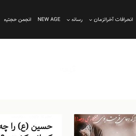
انحرافات آخرالزمان
رسانه
NEW AGE
انجمن حجتیه
کوفه
حضرت عاشورا
|
ریزنوشت
حسین (ع) را چه