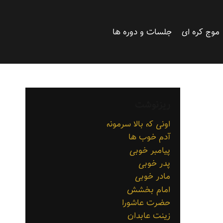
موج کره ای
جلسات و دوره ها
ریزنوشت
اونی که بالا سرمونه
آدم خوب ها
پیامبر خوبی
پدر خوبی
مادر خوبی
امام بخشش
حضرت عاشورا
زینت عابدان