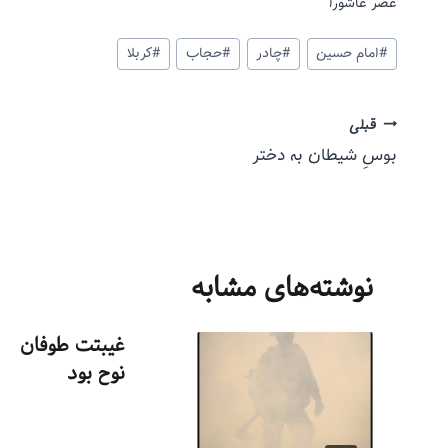
عصر عاشورا
#
امام حسین
#
چادر
#
حجاب
#
کربلا
قبلی
بوسِ شیطان به دختر
نوشته‌های مشابه
غیبتت طوفان
نوح بود
توسط
منذرون
بهمن ۳, ۱۳۹۳