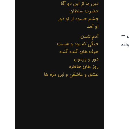
دین ما از این دو آقا
حضرت سلطان
چشم حسود از او دور
او آمد
آدم شدن
حنگی که بود و هست
اده
حرف های گنده گنده
دور و ورمون
روز های خاطره
عشق و عاشقی و این مزه ها
نیمکت نشینی
به خدا دین
خدا
ما،دین منطق
وعقله
توسط
منذرون
مرداد ۲۱, ۱۳۹۳
توسط
منذرون