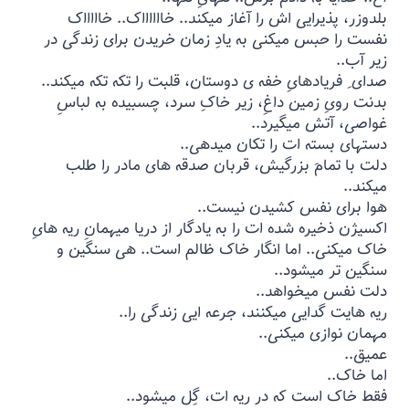
بلدوزر، پذیرایی اش را آغاز میکند.. خااااااک.. خاااااک
نفست را حبس میکنی به یادِ زمان خریدن برای زندگی در
زیر آب..
صدای ِ فریادهایِ خفه ی دوستان، قلبت را تکه تکه میکند..
بدنت رویِ زمین داغِ، زیر خاکِ سرد، چسبیده به لباسِ
غواصی، آتش میگیرد..
دستهای بسته ات را تکان میدهی..
دلت با تمامِ بزرگیش، قربان صدقه های مادر را طلب
میکند..
هوا برای نفس کشیدن نیست..
اکسیژن ذخیره شده ات را به یادگار از دریا میهمانِ ریه هایِ
خاک میکنی.. اما انگار خاک ظالم است.. هی سنگین و
سنگین تر میشود..
دلت نفس میخواهد..
ریه هایت گدایی میکنند، جرعه ایی زندگی را‌‌..
مهمان نوازی میکنی..
عمیق..
اما خاک..
فقط خاک است که در ریه ات، گِل میشود..