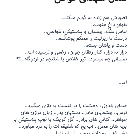
تصورش هم زنده به گورم میکند..
هوایِ داغِ جنوب..
لباسِ تنگ، چسبان و پلاستیکیِ، غواصی..
درست تا زیرلبت را محکم پوشانده..
دست و پاهای بسته..
دراز به دراز، کنارِ رفقایِ جوان، زخمی و ترسیده ات..
نمیدانی چه میشود.. تیر خلاص یا شکنجه در اردوگاه..؟؟!
اما..
صدای بلدوزر، وحشت را در نفست به بازی میگیرد..
ترس.. چشمهای مادر.. دستهای پدر.‌. زبان درازی های
خواهر.. کتانی های برادر.. گل کوچک با توپ پلاستیکی با
بچه های محل.. آب یخ که شقیقه ات را به درد میآورد..
آخ.. خدایا به دادم برس.. تنهایِ تنها..