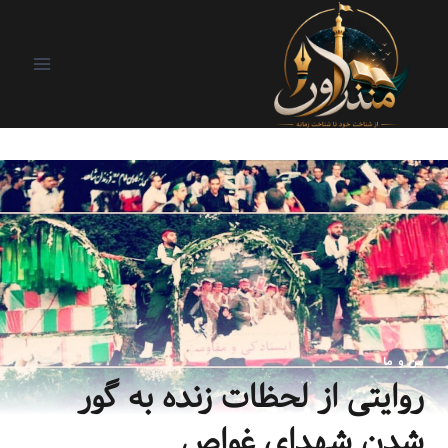
من و ما
روایتی از لحظات زنده به گور
شدن شهدای غواص