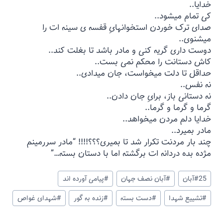
خدایا..
کی تمام میشود..
صدای ترک خوردن استخوانهایِ قفسه ی سینه ات را
میشنوی..
دوست داری گریه کنی و مادر باشد تا بغلت کند..
کاش دستانت را محکم نمی بست..
حداقل تا دلت میخواست، جان میدادی..
نه نفس..
نه دستانی باز، برایِ جان دادن..
گرما و گرما و گرما..
خدایا دلم مردن میخواهد..
مادر بمیرد..
چند بار مردنت تکرار شد تا بمیری؟؟؟!!!! “مادر سررمینم
مژده بده دردانه ات برگشته اما با دستان بسته…”
25آبان
#
#
آبان نصف جهان
#
پیامی آورده اند
#
تشییع شهدا
#
دست بسته
#
زنده به گور
#
شهدای غواص