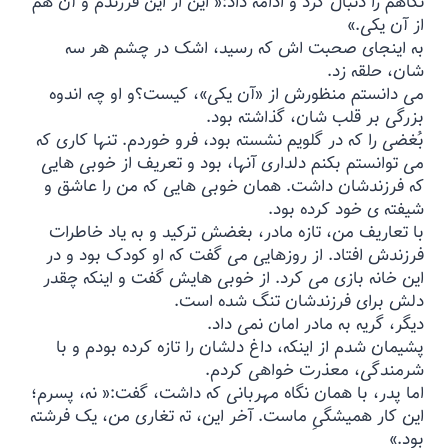
نگاهم را دنبال کرد و ادامه داد:« این از این فرزندم و آن هم
از آن یکی.»
به اینجای صحبت اش که رسید، اشک در چشم هر سه
شان، حلقه زد.
می دانستم منظورش از «آن یکی»، کیست؟و او چه اندوه
بزرگی بر قلب شان، گذاشته بود.
بُغضی را که در گلویم نشسته بود، فرو خوردم. تنها کاری که
می توانستم بکنم دلداری آنها، بود و تعریف از خوبی هایی
که فرزندشان داشت. همان خوبی هایی که من را عاشق و
شیفته ی خود کرده بود.
با تعاریف من، تازه مادر، بغضش ترکید و به یاد خاطرات
فرزندش افتاد. از روزهایی می گفت که او کودک بود و در
این خانه بازی می کرد. از خوبی هایش گفت و اینکه چقدر
دلش برای فرزندشان تنگ شده است.
دیگر، گریه به مادر امان نمی داد.
پشیمان شدم از اینکه، داغ دلشان را تازه کرده بودم و با
شرمندگی، معذرت خواهی کردم.
اما پدر، با همان نگاه مهربانی که داشت، گفت:« نه، پسرم؛
این کار همیشگیِ ماست. آخر این، ته تغاری من، یک فرشته
بود.»