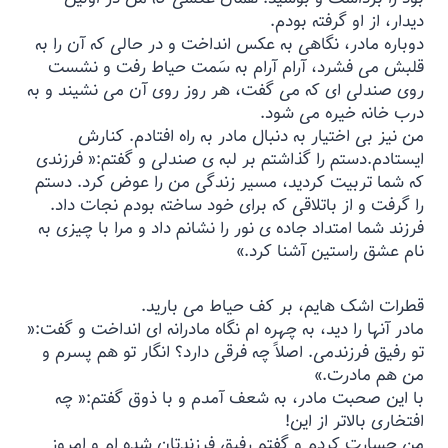
دیدار، از او گرفته بودم.
دوباره مادر، نگاهی به عکس انداخت و در حالی که آن را به
قلبش می فشرد، آرام آرام به سَمت حیاط رفت و نشست
روی صندلی ای که می گفت، هر روز روی آن می نشیند و به
درب خانه خیره می شود.
من نیز بی اختیار به دنبال مادر به راه افتادم. کنارش
ایستادم.دستم را گذاشتم بر لبه ی صندلی و گفتم:« فرزندی
که شما تربیت کردید، مسیر زندگی من را عوض کرد. دستم
را گرفت و از باتلاقی که برای خود ساخته بودم نجات داد.
فرزند شما امتداد جاده ی نور را نشانم داد و مرا با چیزی به
نام عشق راستین آشنا کرد‌.»
قطرات اشک هایم، بر کف حیاط می بارید.
مادر آنها را دید، به چهره ام نگاه مادرانه ای انداخت و گفت:«
تو رفیق فرزندمی. اصلاً چه فرقی دارد؟ انگار تو هم پسرم و
من هم مادرت.»
با این صحبت مادر، به شعف آمدم و با ذوق گفتم:« چه
افتخاری بالاتر از این!
من جسارت کردم و گفتم رفیق فرزندتان شده ام و امروز