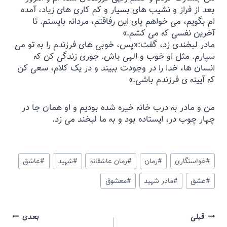
بعد از فراز و نشیب های بسیار و کم کاری های زیاد، آمده
ام بگویم، می خواهم پای این رفاقتم، مردانه بایستم. تا
آخرین نفسی که می کشم‌.»
مادر لبخندی زد، گفت:«پس، خوبی های فرزندم را به تو می
سپارم. مثل او خوب و الهی باش. جوری زندگی کن که
انسان ها، خدا را در وجودت ببیند‌ و در یک کلام، سعی کن
که آیینه ی فرزندم باشی.»
من و مادر به درب خانه خیره شده بودیم‌ و او همان جا در
چهار چوب در، ایستاده بود و به ما لبخند می زد.
#
خواستگاری
#
رمان
#
رمان عاشقانه
#
شهید
#
عاشق
#
عشق
#
مادر شهید
#
معشوق
قبلی
بعدی