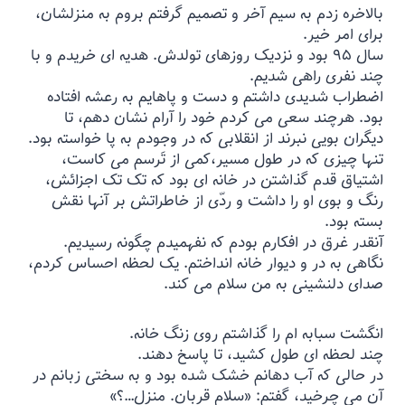
بالاخره زدم به سیم آخر و تصمیم گرفتم بروم به منزلشان،
برای امر خیر.
سال ۹۵ بود و نزدیک روزهای تولدش. هدیه ای خریدم و با
چند نفری راهی شدیم.
اضطراب شدیدی داشتم و دست و پاهایم به رعشه افتاده
بود. هرچند سعی می کردم خود را آرام نشان دهم، تا
دیگران بویی نبرند از انقلابی که در وجودم به پا خواسته بود.
تنها چیزی که در طول مسیر،کمی از تَرسم می کاست،
اشتیاق قدم گذاشتن در خانه ای بود که تک تک اجزائش،
رنگ و بوی او را داشت و ردّی از خاطراتش بر آنها نقش
بسته بود.
آنقدر غرق در افکارم بودم که نفهمیدم چگونه رسیدیم.
نگاهی به در و دیوار خانه انداختم. یک لحظه احساس کردم،
صدای دلنشینی به من سلام می کند.
انگشت سبابه ام را گذاشتم روی زنگ خانه.
چند لحظه ای طول کشید، تا پاسخ دهند.
در حالی که آب دهانم خشک شده بود و به سختی زبانم در
آن می چرخید، گفتم: «سلام قربان. منزل…؟»