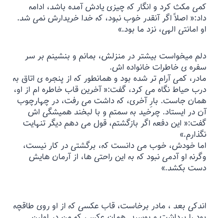
کمی مکث کرد و انگار که چیزی یادش آمده باشد، ادامه
داد:« اصلاً اگر آنقدر خوب نبود، که خدا خریدارش نمی شد.
او امانتی الهی، نزد ما بود.»
دلم میخواست بیشتر در منزلش، بمانم و بنشینم بر سر
سفره ی خاطرات خانواده اش.
مادر، کمی آرام تر شده بود و همانطور که از پنجره ی اتاق به
درب حیاط نگاه می کرد، گفت:« آخرین قاب خاطره ام از او،
همان جاست. بارِ آخری، که داشت می رفت، در چهارچوب
آن در ایستاد. چرخید به سمتم و با لبخند همیشگی اش
گفت:« این دفعه اگر بازگشتم، قول می دهم دیگر تنهایت
نگذارم.»
اما خودش، خوب می دانست که، برگشتی در کار نیست،
وگرنه او آدمی نبود که به این راحتی ها، از آرمان هایش
دست بکشد.»
اندکی بعد ، مادر برخاست، قاب عکسی که از او روی طاقچه
بود را برداشت و بوسید. همان عکسی که من در اولین