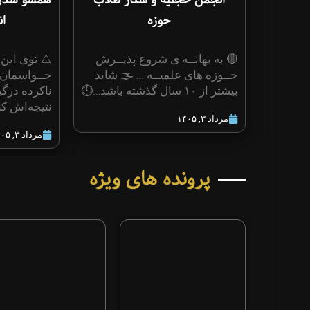
حوزه
ا
🔴 به بهانــه ی شروع پذیــرش
⚠️ توی این ش
حــوزه های علمیــه ‌… 🌫 شاید
حــواسمان 
بیشتر از ۱۰ سال گذشته باشد…⏱
ناکرده درگ
نتیجه‌اش ک
مرداد ۳, ۱۴۰۵
مرداد ۳, ۱۴۰۵
پرونده های ویژه