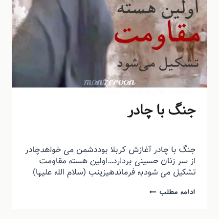
ریزنوشت
|
جنگی که هست
|
حضرت عاشورا
جنگ با چادر
توسط
منذرون
فروردین ۲۳, ۱۴۰۳
جنگ با چادر آغازش کربلا بوددشمن می خواهدچادر
از سر زنان حسینی بردارد…اولین هسته مقاومت
تشکیل می شودبه فرماندهیزینب (سلام الله علیها)
ادامه مطلب