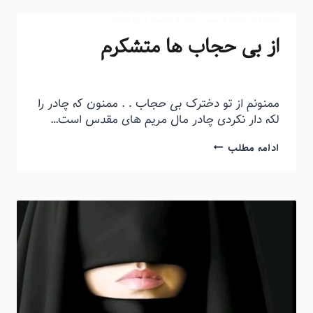
باب دل دختر و پسر
|
دور و ورمون
|
ریزنوشت
از بی حجاب ها متشکرم
توسط
منذرون
اسفند ۱۹, ۱۳۹۴
ممنونم از تو دخترک بی حجاب . . ممنون که چادر را
لکه دار نکردی چادر مال مریم های مقدس است…
ادامه مطلب