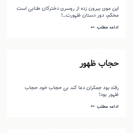
این موی بیرون زده از روسری دخترکان طنابی است
محکم، دور دستان ظهورت…!
ادامه مطلب
او آمد
|
ریزنوشت
حجاب ظهور
توسط
منذرون
شهریور ۲۵, ۱۳۹۳
رفته بود جمکران دعا کند بی حجاب خود حجاب
ظهور بود!
ادامه مطلب
باب دل دختر و پسر
|
دور و ورمون
|
ریزنوشت