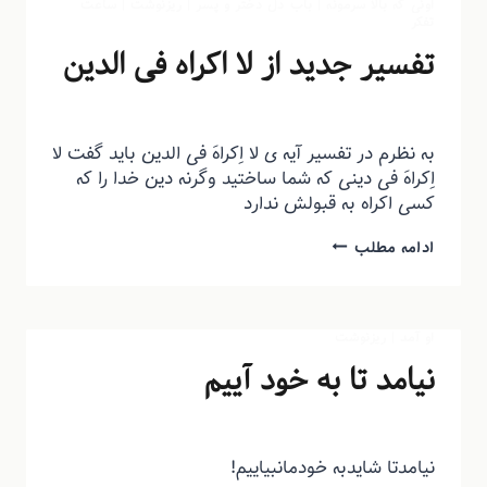
اونی که بالا سرمونه
|
باب دل دختر و پسر
|
ریزنوشت
|
ساعت
تفکر
تفسیر جدید از لا اکراه فی الدین
توسط
منذرون
اسفند ۱۵, ۱۴۰۱
به نظرم در تفسیر آیه ی لا اِکراهَ فی الدین باید گفت لا
اِکراهَ فی دینی که شما ساختید وگرنه دین خدا را که
کسی اکراه به قبولش ندارد
ادامه مطلب
او آمد
|
ریزنوشت
نیامد تا به خود آییم
توسط
منذرون
بهمن ۶, ۱۳۹۳
نیامدتا شایدبه خودمانبیاییم!