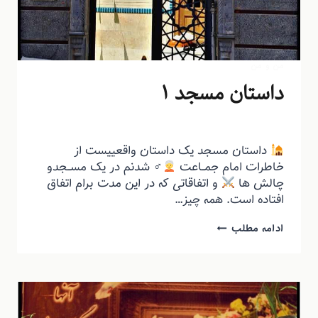
من و من
داستان مسجد ۱
توسط
منذرون
اردیبهشت ۹, ۱۴۰۴
داستان مسجد یک داستان واقعییست از
خاطرات امام جمــاعت
‍♂ شدنم در یک مســجدو
چالش ها
و اتفاقاتی که در این مدت برام اتفاق
افتاده است. همه چیز…
ادامه مطلب