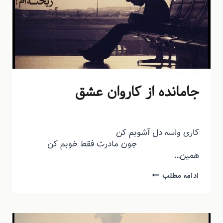
من و من
جامانده از کاروان عشق
توسط
منذرون
آذر ۹, ۱۳۹۲
کاری واسه دل آشوبم کن
جون مادرت فقط خوبم کن
همین…
ادامه مطلب