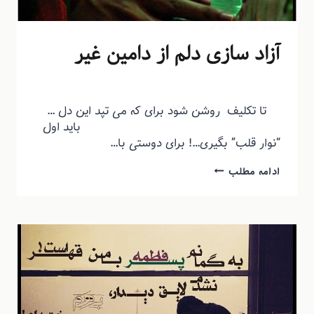
من و من
|
من و تو
آزاد سازی دلم از دامین غیر
توسط
منذرون
خرداد ۲۰, ۱۳۹۳
تا تکلیف روشن شود برای که می تپد این دل …
باید اول
“نوار قلب” بگیری…! برای دوستی با…
ادامه مطلب