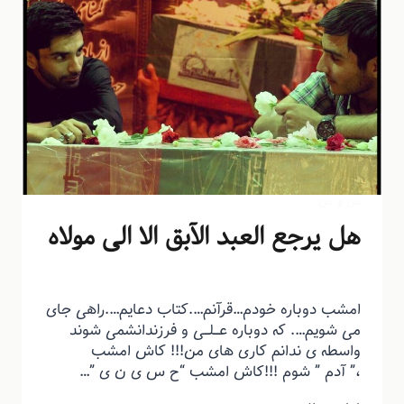
من و من
هل یرجع العبد الآبق الا الی مولاه
توسط
منذرون
تیر ۶, ۱۳۹۵
امشب دوباره خودم…قرآنم….کتاب دعایم….راهی جای
می شویم…. که دوباره عـــلـــی و فرزندانشمی شوند
واسطه ی ندانم کاری های من!!! کاش امشب
،” آدم ” شوم !!!کاش امشب “ح س ی ن ی ”…