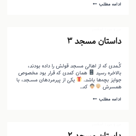
ادامه مطلب
من و من
|
اسلایدر
داستان مسجد ۳
توسط
منذرون
اردیبهشت ۱۴, ۱۴۰۴
کـُـمدی که از اهالی مسجد قولش را داده بودند،
بالاخره رسید
همان کمدی که قرار بود مخصوص
جوایز بچه‌ها باشد.
یکی از پیرمردهای مســجد، با
همسرش
که…
ادامه مطلب
من و من
|
اسلایدر