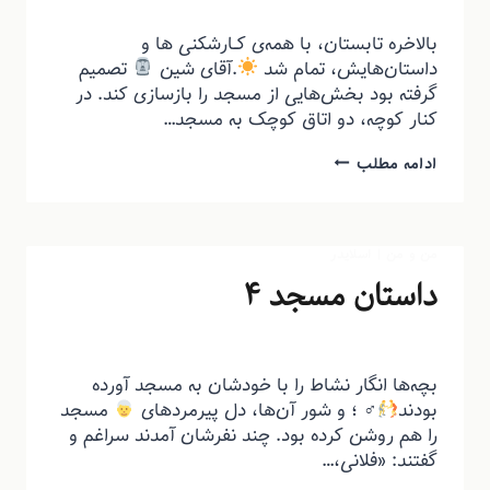
توسط
منذرون
اردیبهشت ۲۲, ۱۴۰۴
بالاخره تابستان، با همه‌ی کــارشکنی ها و
داستان‌هایش، تمام شد
.آقای شین
تصمیم
گرفته بود بخش‌هایی از مسجد را بازسازی کند. در
کنار کوچه، دو اتاق کوچک به مسجد…
ادامه مطلب
من و من
|
اسلایدر
داستان مسجد ۴
توسط
منذرون
اردیبهشت ۲۲, ۱۴۰۴
بچه‌ها انگار نشاط را با خودشان به مسجد آورده
بودند
‍♂ ؛ و شور آن‌ها، دل پیرمردهای
مسجد
را هم روشن کرده بود. چند نفرشان آمدند سراغم و
گفتند: «فلانی،…