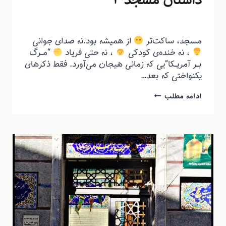
داستان مسجد ۲
توسط
منذرون
اردیبهشت ۱۴, ۱۴۰۴
مسجد، ساکت‌تر
از همیشه بود.نه صدای جوانی
، نه خنده‌ی کودکی
، نه حتی فریاد
“مــرگ
بــر آمریــکا”یی که زمانی هیجان می‌آورد. فقط ذکرهای
یکنواختی که بعد…
ادامه مطلب