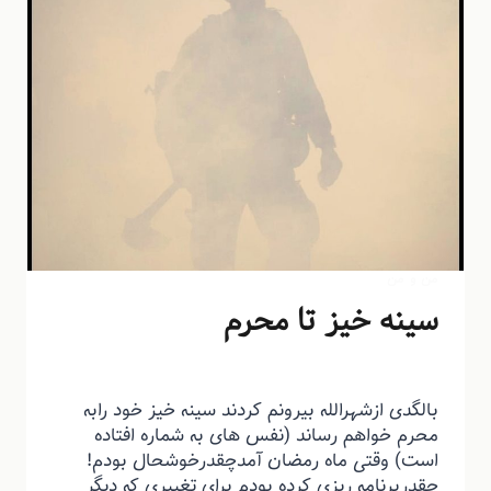
من و من
سینه خیز تا محرم
توسط
منذرون
مهر ۳, ۱۳۹۲
بالگدی ازشهرالله بیرونم کردند سینه خیز خود رابه
محرم خواهم رساند (نفس های به شماره افتاده
است) وقتی ماه رمضان آمدچقدرخوشحال بودم!
چقدربرنامه ریزی کرده بودم برای تغییری که دیگر