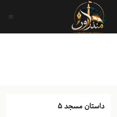
من و من
من و من
|
اسلایدر
داستان مسجد ۵