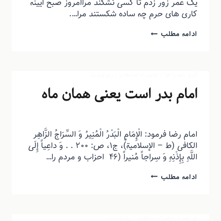
یک عمر زور زدم تا کسی نشکند مراامروز صبح ایینه
کاری های حرم چه ساده شکستند مرا….
ادامه مطلب
آدم خوب ها
|
حضرت سلطان
|
ریزنوشت
امام بدر است یعنی همان ماه
توسط
منذرون
مرداد ۲۴, ۱۳۹۳
امام رضا فرمود: الْإِمَامُ الْبَدْرُ الْمُنِیرُ وَ السِّرَاجُ الزَّاهِر
الکافی (ط – الإسلامیة)، ج‏۱، ص: ۲۰۰ . . وَ داعِیاً إِلَى
اللَّهِ بِإِذْنِهِ وَ سِراجاً مُنیراً (۴۶ احزاب و مردم را…
ادامه مطلب
او آمد
|
حضرت سلطان
|
ریزنوشت