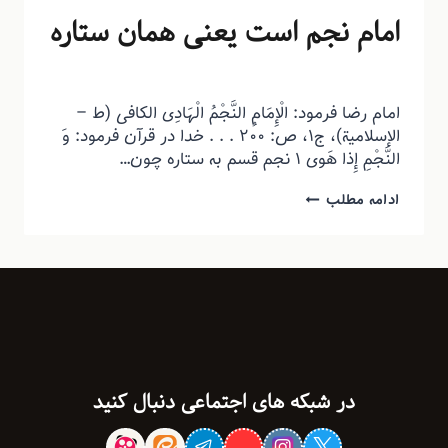
امام نجم است یعنی همان ستاره
توسط
منذرون
مرداد ۲۴, ۱۳۹۳
امام رضا فرمود: الْإِمَامُ النَّجْمُ الْهَادِی‏ الکافی (ط –
الإسلامیة)، ج‏۱، ص: ۲۰۰ . . . خدا در قرآن فرمود: وَ
النَّجْمِ إِذا هَوى‏ ۱ نجم قسم به ستاره چون…
ادامه مطلب
در شبکه های اجتماعی دنبال کنید