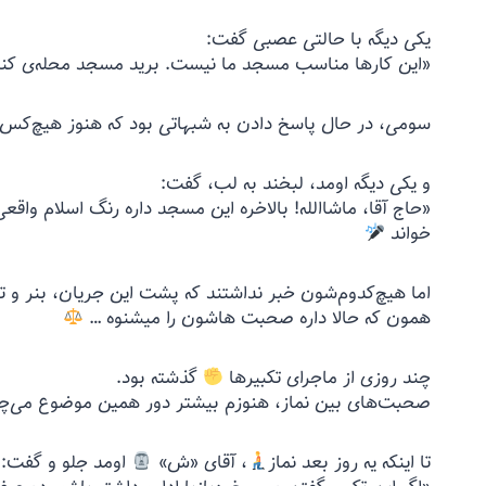
یکی دیگه با حالتی عصبی گفت:
«این کارها مناسب مسجد ما نیست. برید مسجد محله‌ی کناری
سومی، در حال پاسخ دادن به شبهاتی بود که هنوز هیچ‌کس 
و یکی دیگه اومد، لبخند به لب، گفت:
«حاج آقا، ماشاالله! بالاخره این مسجد داره رنگ اسلام واقع
خواند
اما هیچ‌کدوم‌شون خبر نداشتند که پشت این جریان، بنر و 
همون که حالا داره صحبت هاشون را میشنوه … ‍
چند روزی از ماجرای تکبیرها
گذشته بود.
صحبت‌های بین نماز، هنوزم بیشتر دور همین موضوع می‌چ
تا اینکه یه روز بعد نماز
، آقای «ش»
اومد جلو و گفت: