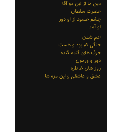
دین ما از این دو آقا
حضرت سلطان
چشم حسود از او دور
او آمد
آدم شدن
حنگی که بود و هست
حرف های گنده گنده
دور و ورمون
روز های خاطره
عشق و عاشقی و این مزه ها