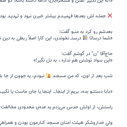
«اگه این تکبیر گفتن و مسخره‌بازیا ادامه داشته باشه، دو صف
جملــه اش بعدها فهمیــدم بیشتر خبری نبود و تهدیــد بود
بعدشم رو کرد به منــو گفت:
«شما درساتا
درستــ نخوندی، این کارا اصلاً ربطی به دین ند
حاج‌آقا “ن” در گوشم گفت:
«این سواد نوشتن هم نداره ، به دل نگیر!»
شب بعد از اون، که من مسجــد
نبودم، یه جوون از جا بل
«بابا دستتــو بده، بریم از اینجا… اینجا یا جای ماست یا تکبیــر
راستش، از اولش حدس می‌زدم یه عده‌ی محدودی مخالفت 
ولی خداروشکر هیئت امنای مسجد کنارمون بودن و همراهی