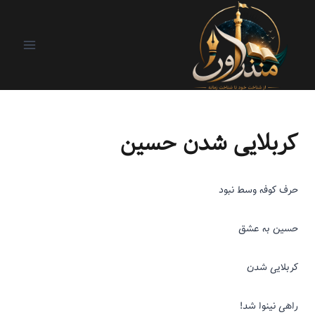
حضرت عاشورا
کربلایی شدن حسین
حرف کوفه وسط نبود
حسین به عشق
کربلایی شدن
راهی نینوا شد!