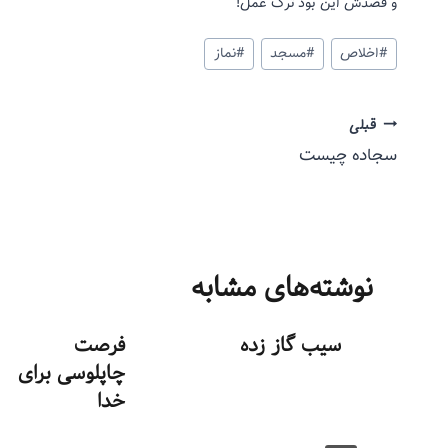
و قصدش این بود ترک عمل!
#
اخلاص
#
مسجد
#
نماز
قبلی
سجاده چیست
نوشته‌های مشابه
سیب گاز زده
فرصت
چاپلوسی برای
توسط
منذرون
خدا
شهریور ۹, ۱۳۹۳
توسط
منذرون