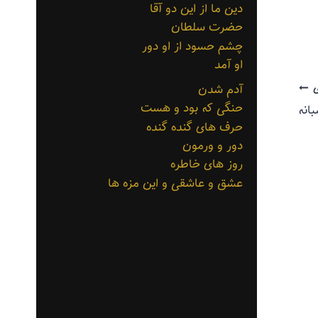
دین ما از این دو آقا
حضرت سلطان
چشم حسود از او دور
او آمد
آدم شدن
حنگی که بود و هست
بانه
حرف های گنده گنده
دور و ورمون
روز های خاطره
عشق و عاشقی و این مزه ها