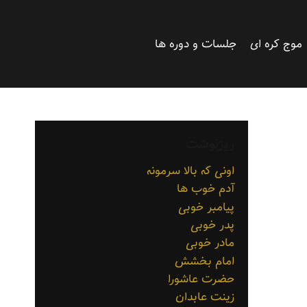
موج کره ای
جلسات و دوره ها
ریزنوشت
اونی که بالا سرمونه
آدم خوب ها
پیامبر خوبی
پدر خوبی
مادر خوبی
امام بخشش
حضرت عاشورا
زینت عابدان