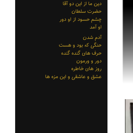
دین ما از این دو آقا
حضرت سلطان
چشم حسود از او دور
او آمد
آدم شدن
حنگی که بود و هست
حرف های گنده گنده
دور و ورمون
روز های خاطره
عشق و عاشقی و این مزه ها