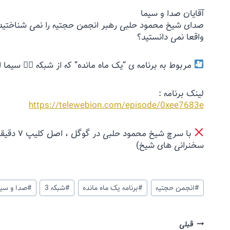
آقایان صدا و سیما
صدای شیخ محمود حلبی رهبر انجمن حجتیه را نمی شناختید 
واقعا نمی دانستید؟
مربوط به برنامه ی “یک ماه مانده” که از شبکه ۳⃣ سیما از دقیقه ی ۲۳.۲۶ تا ۲۴.۵۰ پخش شد
لینک برنامه :
https://telewebion.com/episode/0xee7683e
با سرچ ش
سخنرانی های شیخ)
#
انجمن حجتیه
#
برنامه یک ماه مانده
#
شبکه 3
#
صدا و سیم
قبلی