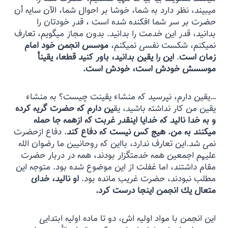
میبيند، نظر دارد به شما، خوشا بر احوال شما، الآن سايه أن
حضرت بر سر شما افكنده شده است ، قدر خودتان را
بدانيد، قدر اين خدمت را بدانيد. بدون مجاز میگويم، تعارف
نمیكنم، شكست نفسى نمیكنم،
موسس انجمن خود امام
زمان است
.
اين را يقين بدانيد، باور كنيد قطعا، يقينأ
موسسش خودش است، خودش است.
…يقين دارم، نپرسيد كه منشاء يقينت چيست؟ به منشاء
يقين من كار نداشته باشيد، يق
ين دارم كه حضرت گريه كرده
و به خدا ناليد كه خدايا اينقدر غربت كه ازهمه جا حمله
میكنند به من. هيج كس نيست كه دفاع كند
. دفاع ازحضرت
نمى شد.اين تعارف ندارد، بااين كه روحانيين ما رضوان الله
علیهم اجمعین همه خدمتگزار بودند، همه در دربار حضرت
مقام داشتند، اما غفلت از اين موضوع شده بود. متوجه اين
مطلب نبودند، حضرت غريب مانده بود.
او ناليد، خداى
متعال يك انجمن اينجا درست كرد.
اين انجمن با مواد اوليه اش، دو تا ماده اوليه ابتدايى