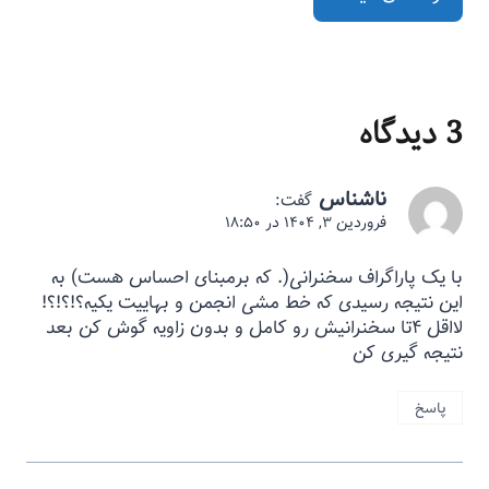
3 دیدگاه
ناشناس
گفت:
فروردین ۳, ۱۴۰۴ در ۱۸:۵۰
با یک پاراگراف سخنرانی(. که برمبنای احساس هست) به
این نتیجه رسیدی که خط مشی انجمن و بهاییت یکیه؟!؟!؟!
لااقل ۴تا سخنرانیش رو کامل و بدون زاویه گوش کن بعد
نتیجه گیری کن
پاسخ