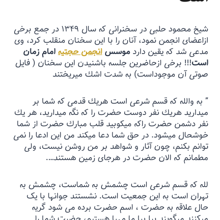
شيخ محمود حلبى در سخنرانى كه سال ۱۳۴۹ در جمع برخى
ازاعضاى انجمن نمود، آنان را با اين سخنان منقلب كرد، وى
مدعى شد كه يقین دارد
موسس
انجمن حجتیه
امام زمان
است
!!! برخى ازحاضرين جلسه باشنيدن اين سخنان ( فايل
صوتى آن موجوداست) به شدت اشك میريختند
” به والله كه قسم شرعى است هريك قدمى كه شما بر
میداريد هريك نفر دوست حضرت را كه نگه میداريد، هر يك
نفر دشمن حضرت راكه میكوبید قلب مبارك حضرت از شما
خوشحال میشود. در حق شما دعا میكند من این ادعا را نمى
توانم بكنم، چون آثار و شواهد بر من روشن نيست، ولى
مطمانم كه الان حضرت در هرجای زمین هستند….
لله كه قسم شرعى است چشمش به شماست، چشمش به
تهران است به اين جمعيت است. نشستند جوانها با يک
حال علاقه به حضرت ، اسم حضرت برده مى شود گريه
میكنند مىگويند بيا بيا ما مهيا هستيم، حضرت شما را