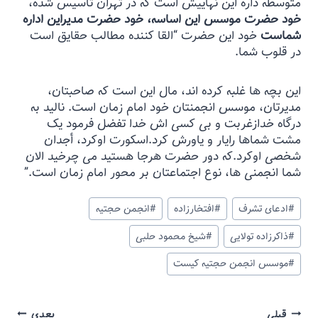
متوسطه داره اين نهاييش است كه در تهران تأسيس شده،
خود حضرت موسس اين اساسه، خود حضرت مديراين اداره
شماست
خود اين حضرت “القا كننده مطالب حقايق است
در قلوب شما.
اين بچه ها غلبه كرده اند، مال اين است كه صاحبتان،
مديرتان، موسس انجمنتان خود امام زمان است. ناليد به
درگاه خدازغربت و بى كسى اش خدا تفضل فرمود يک
مشت شماها رايار و ياورش كرد.اسكورت اوكرد، أجدان
شخصى اوكرد.كه دور حضرت هرجا هستيد مى چرخيد الان
شما انجمنى ها، نوع اجتماعتان بر محور امام زمان است.”
#
ادعای تشرف
#
افتخارزاده
#
انجمن حجتیه
#
ذاکرزاده تولایی
#
شیخ محمود حلبی
#
موسس انجمن حجتیه کیست
قبلی
بعدی