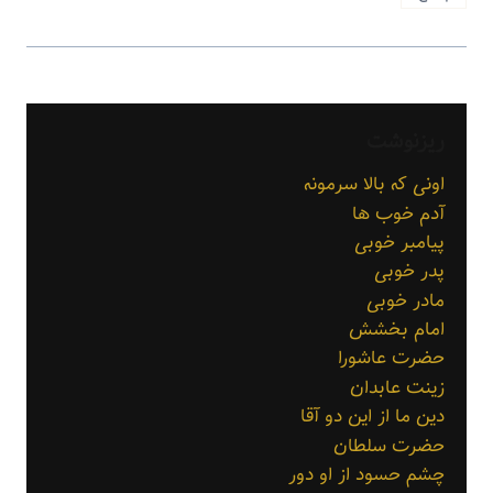
ریزنوشت
اونی که بالا سرمونه
آدم خوب ها
پیامبر خوبی
پدر خوبی
مادر خوبی
امام بخشش
حضرت عاشورا
زینت عابدان
دین ما از این دو آقا
حضرت سلطان
چشم حسود از او دور