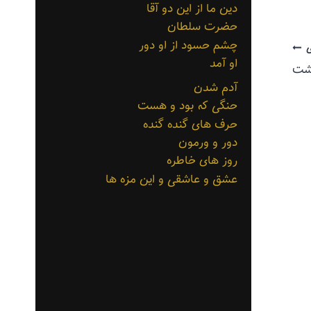
دین ما از این دو آقا
حضرت سلطان
چشم حسود از او دور
او آمد
ذشت
آدم شدن
حنگی که بود و هست
حرف های گنده گنده
دور و ورمون
روز های خاطره
عشق و عاشقی و این مزه ها
مقاومت
توسط
منذرون
شهریور ۲۰, ۱۳۹۳
رابطه های
ناسالم