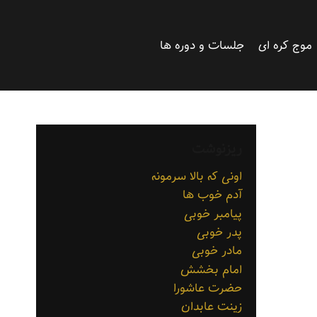
موج کره ای
جلسات و دوره ها
ریزنوشت
اونی که بالا سرمونه
آدم خوب ها
پیامبر خوبی
پدر خوبی
مادر خوبی
امام بخشش
حضرت عاشورا
زینت عابدان