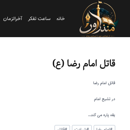
خانه
ساعت تفکر
آخرالزمان
حضرت سلطان
|
ریزنوشت
قاتل امام رضا (ع)
قاتل امام رضا
در تشیع امام
یقه پاره می کند…
#
امام رضا
#
شهادت
#
قاتل