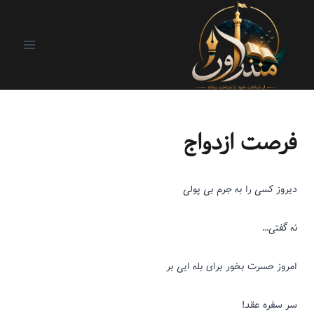
باب دل دختر و پسر
|
دور و ورمون
|
ریزنوشت
فرصت ازدواج
دیروز کسی را
به جرم بی پولی
نه گفتی…
امروز حسرت بخور
برای بله ایی بر
سر سفره عقد!