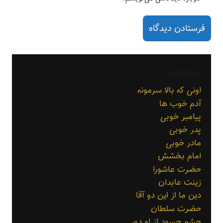
ریزنوشت
اونی که بالا سرمونه
آدم خوب ها
پیامبر خوبی
پدر خوبی
مادر خوبی
امام بخشش
حضرت عاشورا
زینت عابدان
دین ما از این دو آقا
حضرت سلطان
چشم حسود از او دور