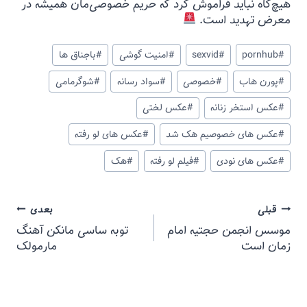
هیچ‌گاه نباید فراموش کرد که حریم خصوصی‌مان همیشه در
معرض تهدید است.
#
pornhub
#
sexvid
#
امنیت گوشی
#
باجناق ها
#
پورن هاب
#
خصوصی
#
سواد رسانه
#
شوگرمامی
#
عکس استخر زنانه
#
عکس لختی
#
عکس های خصوصیم هک شد
#
عکس های لو رفته
#
عکس های نودی
#
فیلم لو رفته
#
هک
قبلی
بعدی
موسس انجمن حجتیه امام
توبه ساسی مانکن آهنگ
زمان است
مارمولک